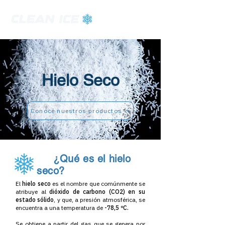
Hielo Seco
Conocé nuestros productos
¿Qué es el hielo
seco?
El
hielo seco
es el nombre que comúnmente se
atribuye al
dióxido de carbono (CO2) en su
estado sólido
, y que, a presión atmosférica, se
encuentra a una temperatura de
-78,5 ºC.
Se obtiene a partir del gas que se genera por